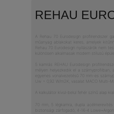
REHAU EUR
A Rehau 70 Eurodesign profilrendszer ga
műanyag ablakokat keres, amelyek kitűnn
Rehau 70 Eurodesign nyílászárók nem tes
különösen alkalmasak modern stílusú épül
5 kamrás REHAU Eurodesign profilrends
mélyen helyezkedik el a szárnyprofilban,
egyenes vonalvezetésű 70 mm-es szárnyp
Uw = 0,92 W/m2K, vasalat MACO Multi-Mati
A kalkulátor kívül-belül fehér színű alap ki
70 mm, 5 légkamra, dupla acélmerevítés 
biztonsági zárfogadó, 4-16-4 Lowe+Argon