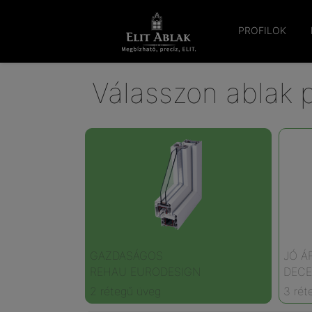
PROFILOK
Válasszon ablak pr
GAZDASÁGOS
JÓ Á
REHAU EURODESIGN
DECE
2 rétegű üveg
3 rét