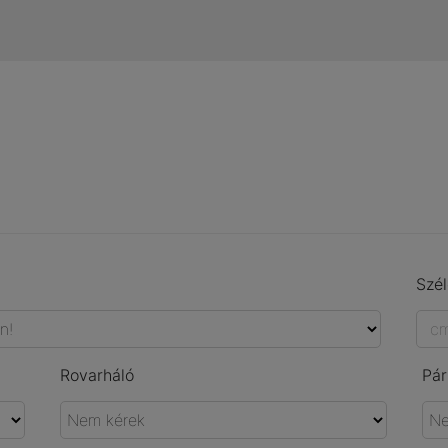
Szé
Rovarháló
Pár