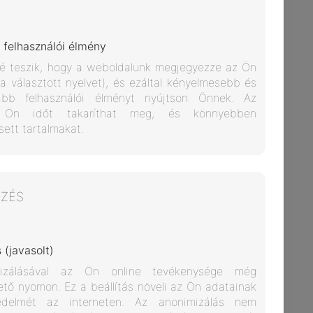
 felhasználói élmény
előkészítő
kft.hu
l a választott nyelvet), és ezáltal kényelmesebb és
abb felhasználói élményt nyújtson Önnek. Az
őkészítő
el Ön időt takaríthat meg, és könnyebben
t.hu
sett tartalmakat.
felmérő
SZÉS
(javasolt)
l, 15:00- ig
ól, 16:00- ig
ő nyomon. Ez a beállítás növeli az Ön adatainak
édelmét az interneten. Az anonimizálás nem