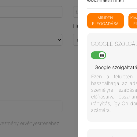
www.elitablakkft.hu
MINDEN
KI
ELFOGADÁSA
E
Helyszíni felmérés:
GOOGLE SZOLGÁL
Google szolgáltatá
Ezen a felületen Ön szabhatja meg, hogy a Google hogyan
használhatja az ada
személyre szabás
előírásaival össz
irányítás, így Ön dö
számára.
edvezmény érvényesítéséhez