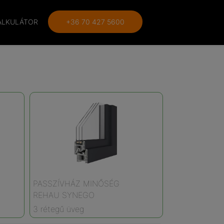
ALKULÁTOR
+36 70 427 5600
PASSZÍVHÁZ MINŐSÉG
REHAU SYNEGO
3 rétegű üveg