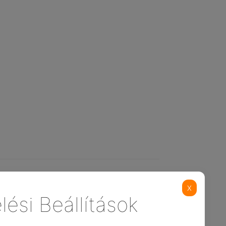
X
lési Beállítások