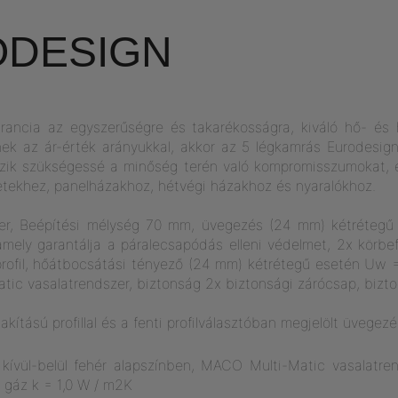
ODESIGN
rancia az egyszerűségre és takarékosságra, kiváló hő- és 
ek az ár-érték arányukkal, akkor az 5 légkamrás Eurodesig
zik szükségessé a minőség terén való kompromisszumokat, 
etekhez, panelházakhoz, hétvégi házakhoz és nyaralókhoz.
zer, Beépítési mélység 70 mm, üvegezés (24 mm) kétréteg
 amely garantálja a páralecsapódás elleni védelmet, 2x körbe
rofil, hőátbocsátási tényező (24 mm) kétrétegű esetén Uw 
c vasalatrendszer, biztonság 2x biztonsági zárócsap, bizto
alakítású profillal és a fenti profilválasztóban megjelölt üvegez
kívül-belül fehér alapszínben, MACO Multi-Matic vasalatren
 gáz k = 1,0 W / m2K