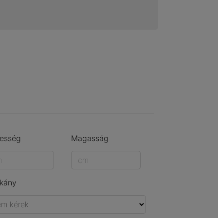
lesség
Magasság
kány