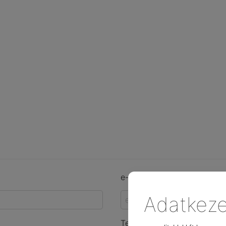
e-mail cím:
Adatkeze
Település: