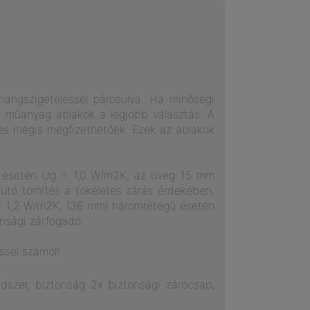
hangszigeteléssel párosulva. Ha minőségi
n műanyag ablakok a legjobb választás. A
és mégis megfizethetőek. Ezek az ablakok
ű esetén Ug = 1,0 W/m2K, az üveg 15 mm
futó tömítés a tökéletes zárás érdekében,
= 1,2 W/m2K, (36 mm) háromrétegű esetén
nsági zárfogadó.
éssel számol!
dszer, biztonság 2x biztonsági zárócsap,