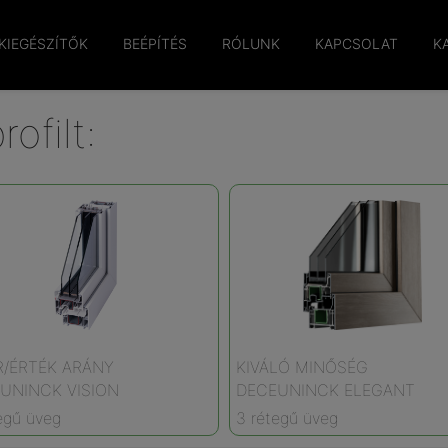
KIEGÉSZÍTŐK
BEÉPÍTÉS
RÓLUNK
KAPCSOLAT
K
ofilt:
R/ÉRTÉK ARÁNY
KIVÁLÓ MINŐSÉG
UNINCK VISION
DECEUNINCK ELEGANT
egű üveg
3 rétegű üveg