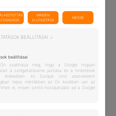
VÁLASZTOTTAK
MINDEN
MÉGSE
LFOGADÁSA
ELUTASÍTÁSA
TATÁSOK BEÁLLÍTÁSAI
sok beállításai
tait a szolgáltatásaink javítása és a hirdetések
a érdekében. Az Európai Unió adatvédelmi
hangban teljes mértékben az Ön kezében van az
ntheti el, milyen szintű hozzájárulást ad a Google