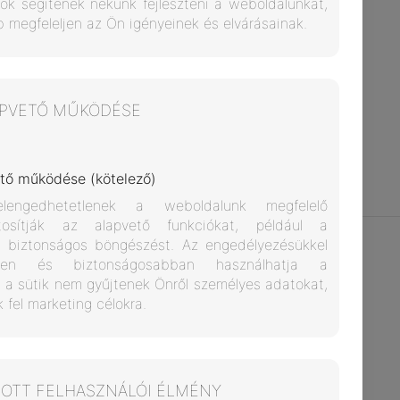
tok segítenek nekünk fejleszteni a weboldalunkat,
zés az Ön igényéről, kérdéséről, az ajánlat
 megfeleljen az Ön igényeinek és elvárásainak.
s miatt, akkor a kapott információk alapján
l, harmadik félnek nem adjuk át.
 kommunikáció (Mautic)
APVETŐ MŰKÖDÉSE
unikációt tudunk biztosítani az Ön
lyezi a Mautic használatát, akkor olyan
tő működése (kötelező)
 ajánlatokat kaphat tőlünk, amelyek
rdeklődési köréhez és a weboldalunkon
tosítják az alapvető funkciókat, például a
oz.
a biztonságos böngészést. Az engedélyezésükkel
en és biztonságosabban használhatja a
 a sütik nem gyűjtenek Önről személyes adatokat,
fel marketing célokra.
BOTT FELHASZNÁLÓI ÉLMÉNY